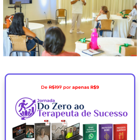
De
R$197
por
apenas R$9