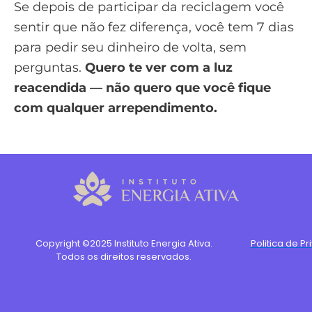
Se depois de participar da reciclagem você
sentir que não fez diferença, você tem 7 dias
para pedir seu dinheiro de volta, sem
perguntas.
Quero te ver com a luz
reacendida — não quero que você fique
com qualquer arrependimento.
Copyright ©2025 Instituto Energia Ativa.
Politica de P
Todos os direitos reservados.