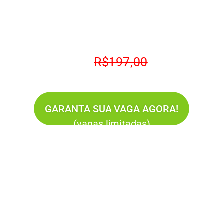
Oficina de Proteção do Arcanjo Miguel
Aula será dia 29
de Janeiro
ás
19h30
(horário de Brasília)
De
R$197,00
por apenas
R$27,00
GARANTA SUA VAGA AGORA!
(vagas limitadas)
E agora, pela primeira vez, você tem a
oportunidade de se conectar profundamente
com essa energia protetora, em uma aula ao
vivo e transformadora!